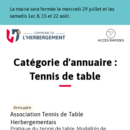
Gestion des traceurs
La mairie sera fermée le mercredi 29 juillet et les
samedis 1er, 8, 15 et 22 août.
Aller
Aller
Aller
à
au
au
la
contenu
pied
ACCÈS RAPIDES
navigation
de
page
Catégorie d'annuaire :
Tennis de table
Annuaire
Association Tennis de Table
Herbergementais
Pratique du tennis de table. Modalités de