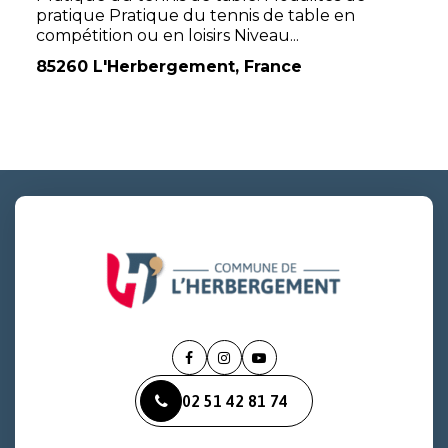
pratique Pratique du tennis de table en
compétition ou en loisirs Niveau...
85260 L'Herbergement, France
Lien
Lien
Lien
vers
vers
vers
02 51 42 81 74
le
le
la
compte
compte
chaîne
Facebook
Instagram
Youtube