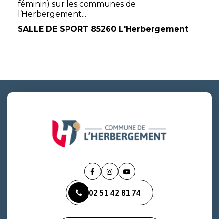
féminin) sur les communes de
l’Herbergement...
SALLE DE SPORT 85260 L'Herbergement
Lien
Lien
Lien
vers
vers
vers
02 51 42 81 74
le
le
la
compte
compte
chaîne
Facebook
Instagram
Youtube