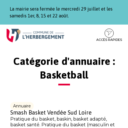
Gestion des traceurs
La mairie sera fermée le mercredi 29 juillet et les
samedis 1er, 8, 15 et 22 août.
Aller
Aller
Aller
à
au
au
la
contenu
pied
ACCÈS RAPIDES
navigation
de
page
Catégorie d'annuaire :
Basketball
Annuaire
Smash Basket Vendée Sud Loire
Pratique du basket, baskin, basket adapté,
basket santé. Pratique du basket (masculin et