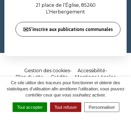
21 place de l’Église, 85260
L’Herbergement
✉️S’inscrire aux publications communales
Gestion des cookies
Accessibilité
Plan du site
Crédits
Mentions Légales
Ce site utilise des traceurs pour fonctionner et obtenir des
Site
statistiques d'utilisation afin améliorer l'utilisation, vous pouvez
réalisé
contrôler ceux que vous souhaitez activer.
par
Tout accepter
Tout refuser
Personnaliser
Inovagora
MENU
RECHERCHER
ACCESSIBILITÉ
(ouverture
dans
un