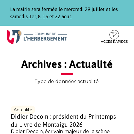
Gestion des traceurs
La mairie sera fermée le mercredi 29 juillet et les
samedis 1er, 8, 15 et 22 août.
Aller
Aller
Aller
à
au
au
la
contenu
pied
ACCÈS RAPIDES
navigation
de
page
Archives :
Actualité
Type de données actualité.
Actualité
Didier Decoin : président du Printemps
du Livre de Montaigu 2026
Didier Decoin, écrivain majeur de la scène