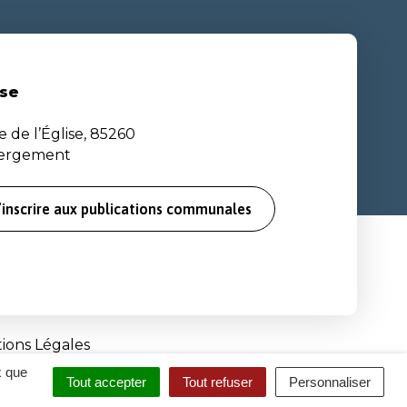
se
e de l’Église, 85260
bergement
’inscrire aux publications communales
ions Légales
x que
Tout accepter
Tout refuser
Personnaliser