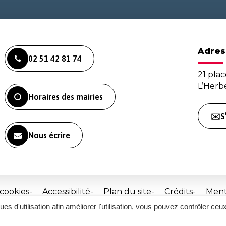
Adres
02 51 42 81 74
21 plac
L’Her
Horaires des mairies
✉️S
Nous écrire
 cookies
Accessibilité
Plan du site
Crédits
Ment
ques d'utilisation afin améliorer l'utilisation, vous pouvez contrôler ceu
Site
réalisé