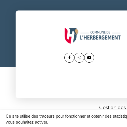
Lien
Lien
Lien
vers
vers
vers
le
le
la
compte
compte
chaîne
Facebook
Instagram
Youtube
Gestion des
Ce site utilise des traceurs pour fonctionner et obtenir des statisti
vous souhaitez activer.