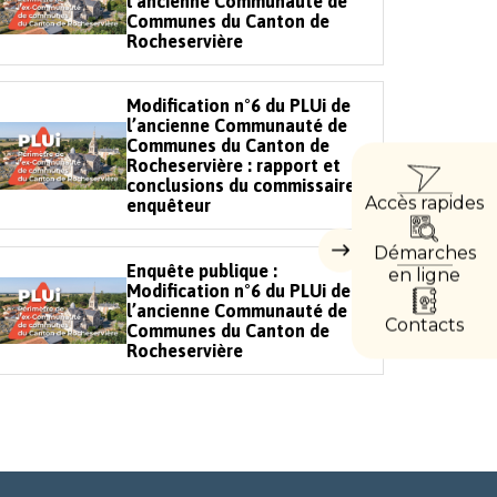
l’ancienne Communauté de
Communes du Canton de
Rocheservière
Modification n°6 du PLUi de
l’ancienne Communauté de
Communes du Canton de
ACCÈ
Rocheservière : rapport et
conclusions du commissaire
Accès rapides
enquêteur
DIREC
Démarches
Masquer
Enquête publique :
les
en ligne
accès
Modification n°6 du PLUi de
directs
l’ancienne Communauté de
Contacts
Communes du Canton de
Rocheservière