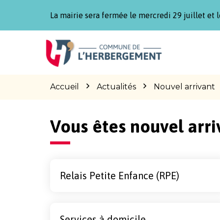
Gestion des traceurs
La mairie sera fermée le mercredi 29 juillet et l
Aller
Aller
Aller
à
au
au
la
contenu
pied
navigation
de
page
Accueil
Actualités
Nouvel arrivant
Vous êtes nouvel arri
Relais Petite Enfance (RPE)
Services à domicile