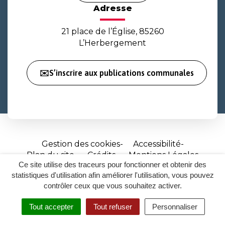
Adresse
21 place de l’Église, 85260
L’Herbergement
✉️S’inscrire aux publications communales
Gestion des cookies
Accessibilité
Plan du site
Crédits
Mentions Légales
Ce site utilise des traceurs pour fonctionner et obtenir des
Site
statistiques d'utilisation afin améliorer l'utilisation, vous pouvez
réalisé
contrôler ceux que vous souhaitez activer.
par
Tout accepter
Tout refuser
Personnaliser
Inovagora
MENU
RECHERCHER
ACCESSIBILITÉ
(ouverture