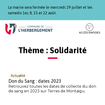
Gestion des traceurs
La mairie sera fermée le mercredi 29 juillet et les
samedis 1er, 8, 15 et 22 août.
Aller
Aller
Aller
à
au
au
la
contenu
pied
ACCÈS RAPIDES
navigation
de
page
Thème :
Solidarité
Actualité
Don du Sang : dates 2023
Retrouvez toutes les dates de collecte du don
de sang en 2023 sur Terres de Montaigu.