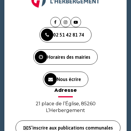
Lien
Lien
Lien
vers
vers
vers
02 51 42 81 74
le
le
la
compte
compte
chaîne
Facebook
Instagram
Youtube
Horaires des mairies
Nous écrire
Adresse
21 place de l’Église, 85260
L’Herbergement
✉️S’inscrire aux publications communales