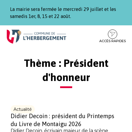
Gestion des traceurs
La mairie sera fermée le mercredi 29 juillet et les
samedis 1er, 8, 15 et 22 août.
Aller
Aller
Aller
à
au
au
la
contenu
pied
ACCÈS RAPIDES
navigation
de
page
Thème :
Président
d'honneur
Actualité
Didier Decoin : président du Printemps
du Livre de Montaigu 2026
Didier Decoin, écrivain majeur de la scène