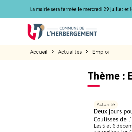
Gestion des traceurs
La mairie sera fermée le mercredi 29 juillet et l
Aller
Aller
Aller
à
au
au
la
contenu
pied
navigation
de
page
Accueil
Actualités
Emploi
Thème :
Actualité
Deux jours po
Coulisses de l
Les 5 et 6 déc
accueillera Les C