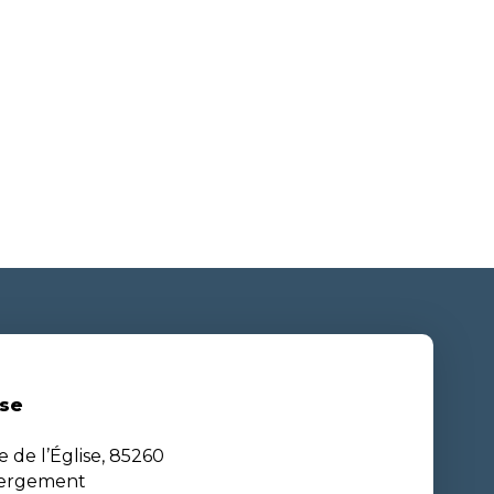
se
e de l’Église, 85260
bergement