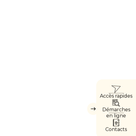
ACCÈ
Accès rapides
DIREC
Démarches
Masquer
les
en ligne
accès
directs
Contacts