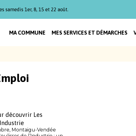
es samedis 1er, 8, 15 et 22 août.
MA COMMUNE
MES SERVICES ET DÉMARCHES
Emploi
ur découvrir Les
’Industrie
embre, Montaigu-Vendée
oulisses de l’Industrie : un