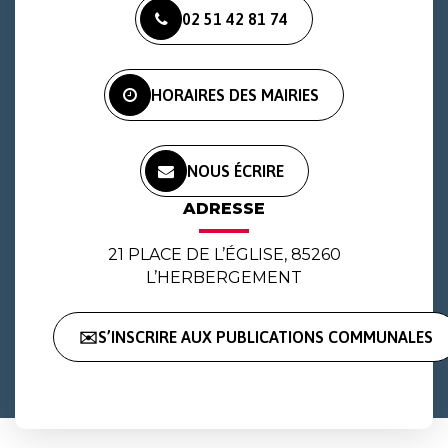
VERS
VERS
VERS
02 51 42 81 74
LE
LE
LA
COMPTE
COMPTE
CHAÎNE
FACEBOOK
INSTAGRAM
YOUTUBE
HORAIRES DES MAIRIES
NOUS ÉCRIRE
ADRESSE
21 PLACE DE L’ÉGLISE, 85260
L’HERBERGEMENT
✉️S’INSCRIRE AUX PUBLICATIONS COMMUNALES