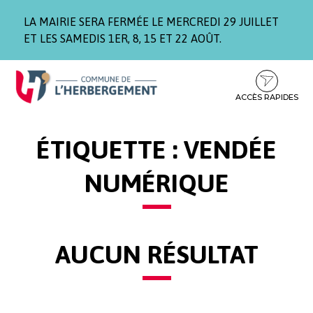
GESTION DES TRACEURS
LA MAIRIE SERA FERMÉE LE MERCREDI 29 JUILLET
ET LES SAMEDIS 1ER, 8, 15 ET 22 AOÛT.
ALLER
ALLER
ALLER
À
AU
AU
LA
CONTENU
PIED
ACCÈS RAPIDES
NAVIGATION
DE
PAGE
ÉTIQUETTE :
VENDÉE
NUMÉRIQUE
AUCUN RÉSULTAT