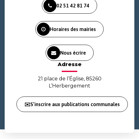
vers
vers
vers
02 51 42 81 74
le
le
la
compte
compte
chaîne
Facebook
Instagram
Youtube
Horaires des mairies
Nous écrire
Adresse
21 place de l’Église, 85260
L’Herbergement
✉️S’inscrire aux publications communales