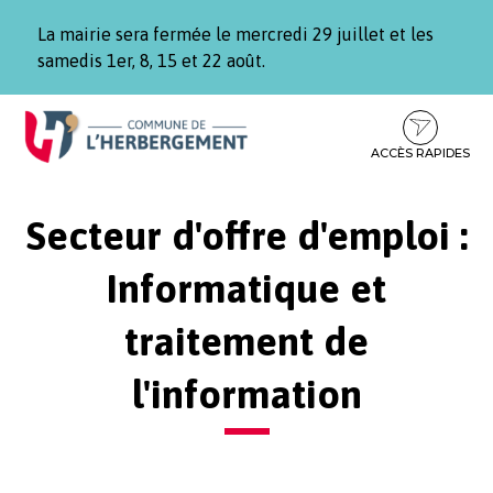
Gestion des traceurs
La mairie sera fermée le mercredi 29 juillet et les
samedis 1er, 8, 15 et 22 août.
Aller
Aller
Aller
à
au
au
la
contenu
pied
ACCÈS RAPIDES
navigation
de
page
Secteur d'offre d'emploi :
Informatique et
traitement de
l'information