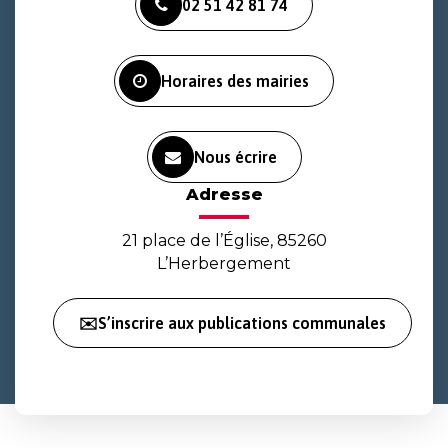
02 51 42 81 74
le
le
la
compte
compte
chaîne
Facebook
Instagram
Youtube
Horaires des mairies
Nous écrire
Adresse
21 place de l’Église, 85260
L’Herbergement
✉️S’inscrire aux publications communales