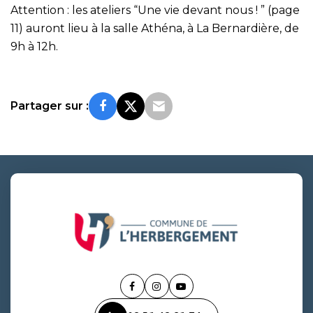
Attention : les ateliers “Une vie devant nous ! ” (page
11) auront lieu à la salle Athéna, à La Bernardière, de
9h à 12h.
Partager sur :
Lien
Lien
Lien
vers
vers
vers