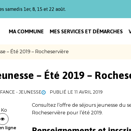
es samedis 1er, 8, 15 et 22 août.
MA COMMUNE
MES SERVICES ET DÉMARCHES
se – Été 2019 – Rocheservière
eunesse – Été 2019 – Roches
ANCE - JEUNESSE
PUBLIÉ LE
11 AVRIL 2019
Consultez l’offre de séjours jeunesse du s
 Ko
Rocheservière pour l’été 2019.
en ligne
Renseignements et inscri