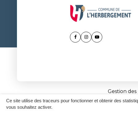
Lien
Lien
Lien
vers
vers
vers
le
le
la
compte
compte
chaîne
Facebook
Instagram
Youtube
Gestion des
Ce site utilise des traceurs pour fonctionner et obtenir des statisti
vous souhaitez activer.