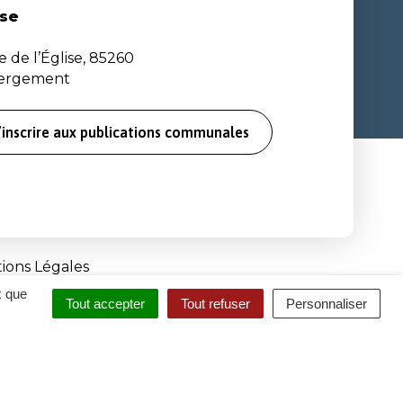
se
e de l’Église, 85260
bergement
’inscrire aux publications communales
ions Légales
x que
Tout accepter
Tout refuser
Personnaliser