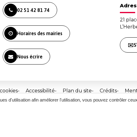
Adres
02 51 42 81 74
21 plac
L’Her
Horaires des mairies
✉️S
Nous écrire
 cookies
Accessibilité
Plan du site
Crédits
Ment
ques d'utilisation afin améliorer l'utilisation, vous pouvez contrôler ceu
Site
réalisé
par
Inovagora
(ouverture