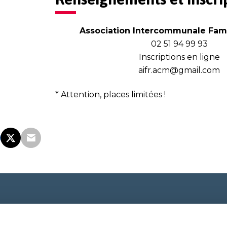
Association Intercommunale Fami
02 51 94 99 93
Inscriptions
en ligne
aifr.acm@gmail.com
* Attention, places limitées !