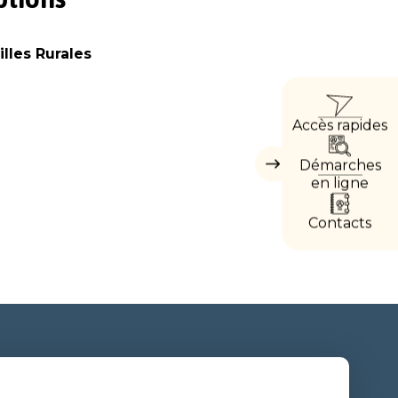
lles Rurales
ACCÈ
Accès rapides
DIREC
Démarches
Masquer
les
en ligne
accès
directs
Contacts