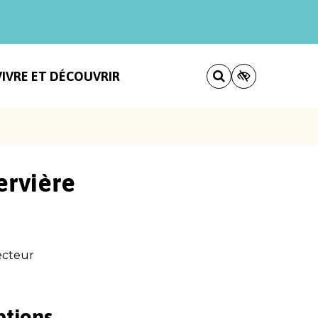
VIVRE ET DÉCOUVRIR
ervière
ecteur
ptions