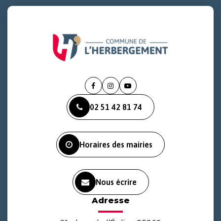
Lien
Lien
Lien
vers
vers
vers
02 51 42 81 74
le
le
la
compte
compte
chaîne
Facebook
Instagram
Youtube
Horaires des mairies
Nous écrire
Adresse