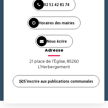
vers
vers
vers
02 51 42 81 74
le
le
la
compte
compte
chaîne
Facebook
Instagram
Youtube
Horaires des mairies
Nous écrire
Adresse
21 place de l’Église, 85260
L’Herbergement
✉️S’inscrire aux publications communales