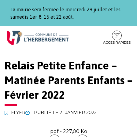
Gestion des traceurs
La mairie sera fermée le mercredi 29 juillet et les
samedis 1er, 8, 15 et 22 août.
Aller
Aller
Aller
à
au
au
la
contenu
pied
ACCÈS RAPIDES
navigation
de
page
Relais Petite Enfance –
Matinée Parents Enfants –
Février 2022
FLYER
PUBLIÉ LE
21 JANVIER 2022
pdf - 227,00 Ko