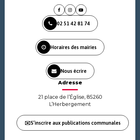
Lien
Lien
Lien
vers
vers
vers
02 51 42 81 74
le
le
la
compte
compte
chaîne
Facebook
Instagram
Youtube
Horaires des mairies
Nous écrire
Adresse
21 place de l’Église, 85260
L’Herbergement
✉️S’inscrire aux publications communales