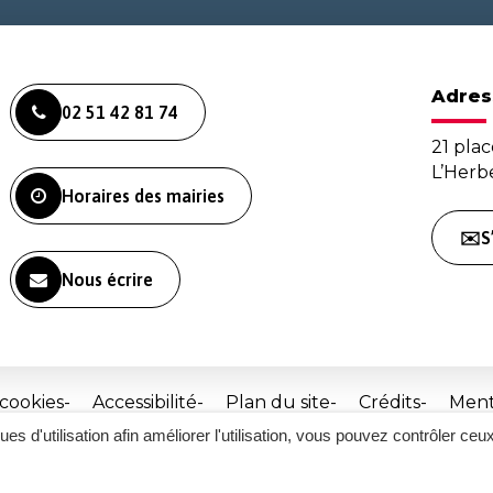
Adres
02 51 42 81 74
21 plac
L’Her
Horaires des mairies
✉️S
Nous écrire
 cookies
Accessibilité
Plan du site
Crédits
Ment
ques d'utilisation afin améliorer l'utilisation, vous pouvez contrôler ceu
Site
réalisé