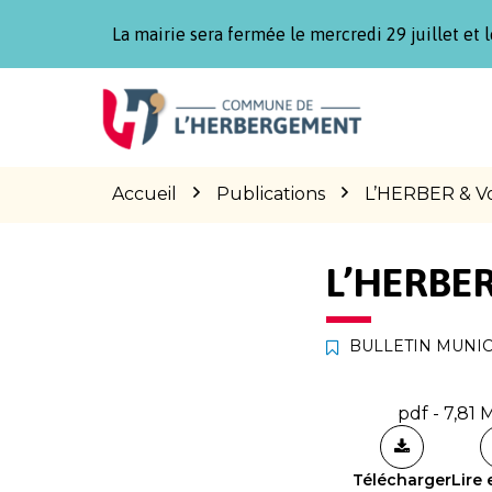
Gestion des traceurs
La mairie sera fermée le mercredi 29 juillet et l
Aller
Aller
Aller
à
au
au
la
contenu
pied
navigation
de
page
Accueil
Publications
L’HERBER & V
L’HERBER
BULLETIN MUNIC
pdf - 7,81 
Télécharger
Lire 