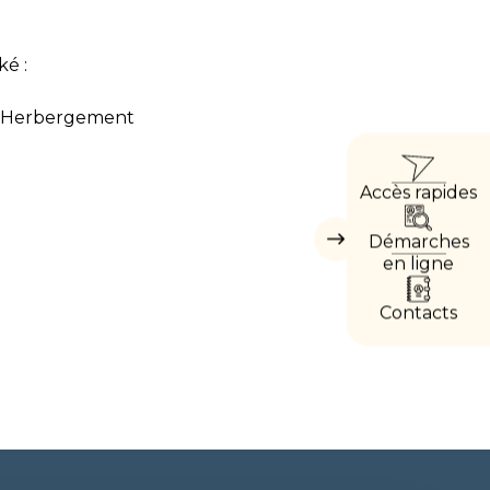
é :
 L’Herbergement
ACCÈ
Accès rapides
DIREC
Démarches
Masquer
les
en ligne
accès
directs
Contacts