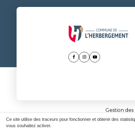
Lien
Lien
Lien
vers
vers
vers
le
le
la
compte
compte
chaîne
Facebook
Instagram
Youtube
Gestion des
Ce site utilise des traceurs pour fonctionner et obtenir des statisti
vous souhaitez activer.