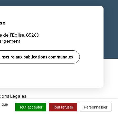
se
e de l’Église, 85260
bergement
’inscrire aux publications communales
ions Légales
x que
Tout accepter
Tout refuser
Personnaliser