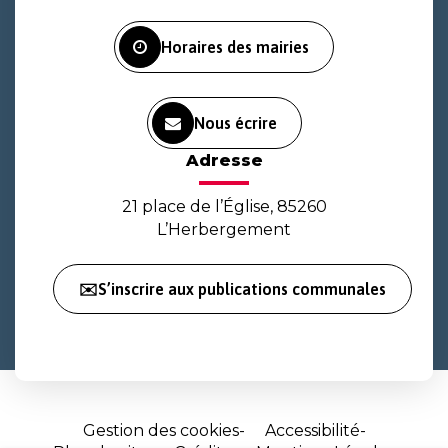
Facebook
Instagram
Youtube
Horaires des mairies
Nous écrire
Adresse
21 place de l’Église, 85260
L’Herbergement
✉️S’inscrire aux publications communales
Gestion des cookies
Accessibilité