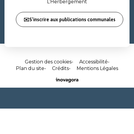
L’Herbergement
✉️S’inscrire aux publications communales
Gestion des cookies
Accessibilité
Plan du site
Crédits
Mentions Légales
Site
réalisé
par
Inovagora
(ouverture
dans
un
nouvel