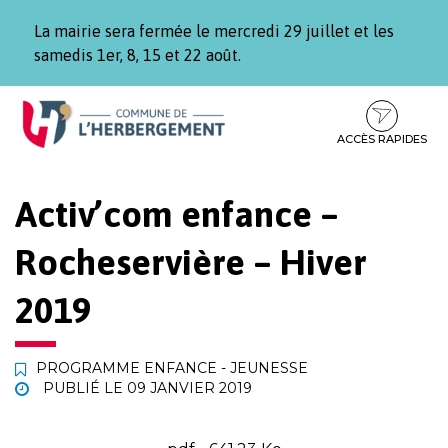
Gestion des traceurs
La mairie sera fermée le mercredi 29 juillet et les
samedis 1er, 8, 15 et 22 août.
Aller
Aller
Aller
à
au
au
la
contenu
pied
ACCÈS RAPIDES
navigation
de
page
Activ’com enfance –
Rocheservière – Hiver
2019
PROGRAMME ENFANCE - JEUNESSE
PUBLIÉ LE
09 JANVIER 2019