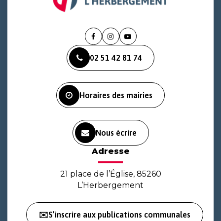
Lien
Lien
Lien
vers
vers
vers
02 51 42 81 74
le
le
la
compte
compte
chaîne
Facebook
Instagram
Youtube
Horaires des mairies
Nous écrire
Adresse
21 place de l’Église, 85260
L’Herbergement
✉️S’inscrire aux publications communales