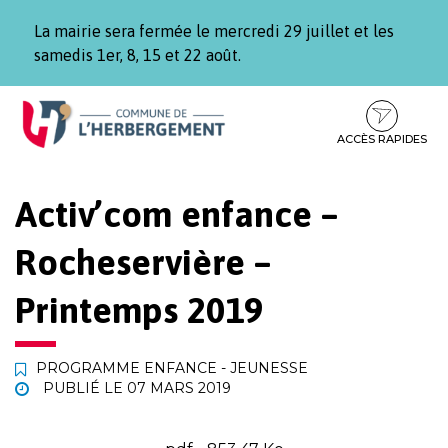
Gestion des traceurs
La mairie sera fermée le mercredi 29 juillet et les
samedis 1er, 8, 15 et 22 août.
Aller
Aller
Aller
à
au
au
la
contenu
pied
ACCÈS RAPIDES
navigation
de
page
Activ’com enfance –
Rocheservière –
Printemps 2019
PROGRAMME ENFANCE - JEUNESSE
PUBLIÉ LE
07 MARS 2019