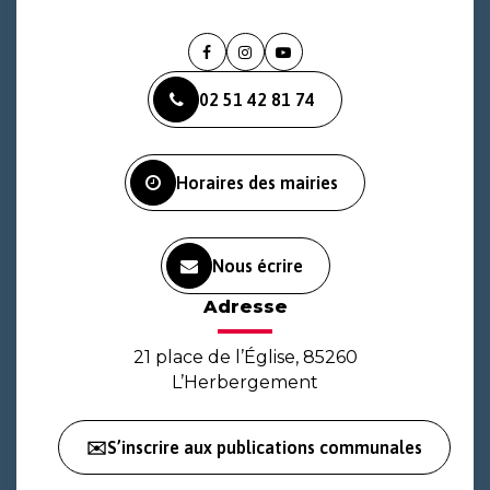
Lien
Lien
Lien
vers
vers
vers
02 51 42 81 74
le
le
la
compte
compte
chaîne
Facebook
Instagram
Youtube
Horaires des mairies
Nous écrire
Adresse
21 place de l’Église, 85260
L’Herbergement
✉️S’inscrire aux publications communales