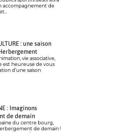
 en accompagnement de
t...
LTURE : une saison
L’Herbergement
imation, vie associative,
re est heureuse de vous
tion d’une saison
E : Imaginons
nt de demain
baine du centre bourg,
Herbergement de demain !