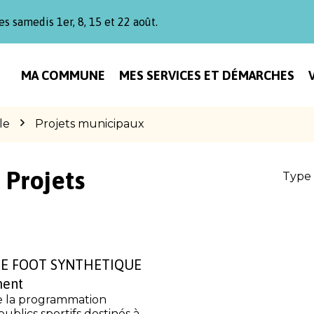
es samedis 1er, 8, 15 et 22 août.
MA COMMUNE
MES SERVICES ET DÉMARCHES
le
Projets municipaux
:
Projets
Type 
DE FOOT SYNTHETIQUE
ment
e la programmation
blics sportifs destinés à