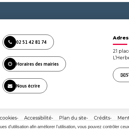
Adres
02 51 42 81 74
21 plac
L’Her
Horaires des mairies
✉️S
Nous écrire
 cookies
Accessibilité
Plan du site
Crédits
Ment
ques d'utilisation afin améliorer l'utilisation, vous pouvez contrôler ceu