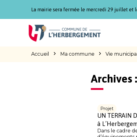
Gestion des traceurs
La mairie sera fermée le mercredi 29 juillet et l
Aller
Aller
Aller
à
au
au
la
contenu
pied
navigation
de
page
Accueil
Ma commune
Vie municipa
Archives 
Projet
UN TERRAIN 
à L’Herberge
Dans le cadre d
d’équipements pu