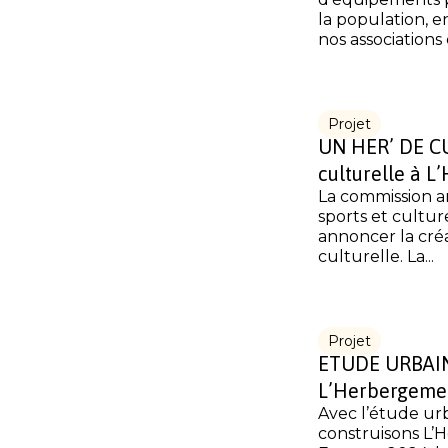
la population,
nos associations e
Projet
UN HER’ DE CU
culturelle à 
La commission an
sports et cultu
annoncer la créa
culturelle. La...
Projet
ETUDE URBAIN
L’Herbergeme
Avec l’étude ur
construisons L’