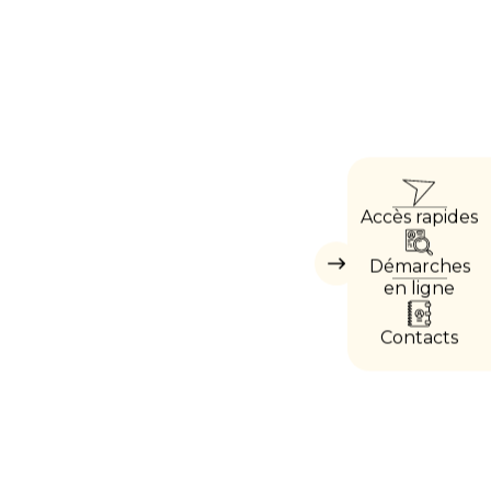
ACCÈ
Accès rapides
DIREC
Démarches
Masquer
les
en ligne
accès
directs
Contacts