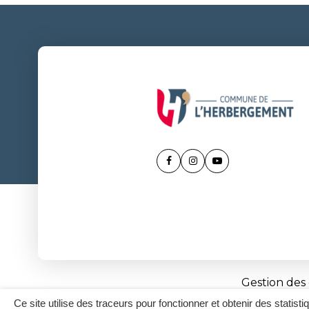
Lien
Lien
Lien
vers
vers
vers
le
le
la
compte
compte
chaîne
Facebook
Instagram
Youtube
Gestion des
Ce site utilise des traceurs pour fonctionner et obtenir des statisti