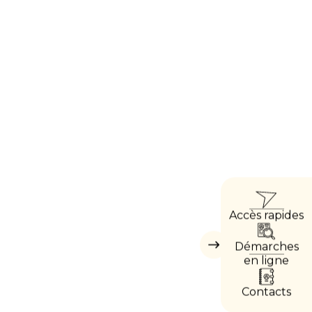
ACCÈ
Accès rapides
DIREC
Démarches
Masquer
les
en ligne
accès
directs
Contacts