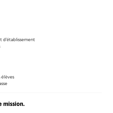
et d’établissement
s
s élèves
asse
 mission.