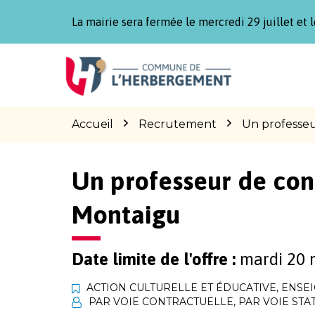
Gestion des traceurs
La mairie sera fermée le mercredi 29 juillet et l
Aller
Aller
Aller
à
au
au
la
contenu
pied
navigation
de
page
Accueil
Recrutement
Un professeu
Un professeur de cont
Montaigu
Date limite de l'offre :
mardi 20 
ACTION CULTURELLE ET ÉDUCATIVE
,
ENSEI
PAR VOIE CONTRACTUELLE
,
PAR VOIE STA