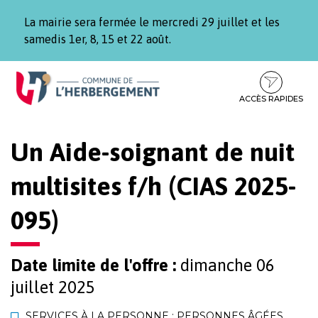
Gestion des traceurs
La mairie sera fermée le mercredi 29 juillet et les
samedis 1er, 8, 15 et 22 août.
Aller
Aller
Aller
à
au
au
la
contenu
pied
ACCÈS RAPIDES
navigation
de
page
Un Aide-soignant de nuit
multisites f/h (CIAS 2025-
095)
Date limite de l'offre :
dimanche 06
juillet 2025
SERVICES À LA PERSONNE : PERSONNES ÂGÉES