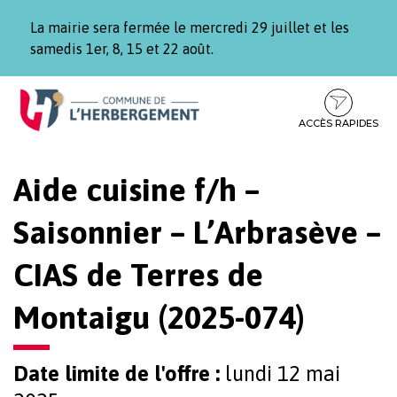
Gestion des traceurs
La mairie sera fermée le mercredi 29 juillet et les
samedis 1er, 8, 15 et 22 août.
Aller
Aller
Aller
à
au
au
la
contenu
pied
ACCÈS RAPIDES
navigation
de
page
Aide cuisine f/h –
Saisonnier – L’Arbrasève –
CIAS de Terres de
Montaigu (2025-074)
Date limite de l'offre :
lundi 12 mai