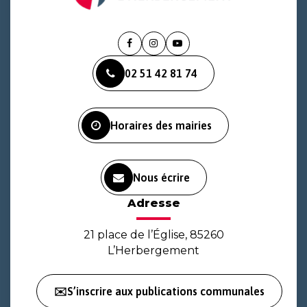
Lien
Lien
Lien
vers
vers
vers
02 51 42 81 74
le
le
la
compte
compte
chaîne
Facebook
Instagram
Youtube
Horaires des mairies
Nous écrire
Adresse
21 place de l’Église, 85260
L’Herbergement
✉️S’inscrire aux publications communales