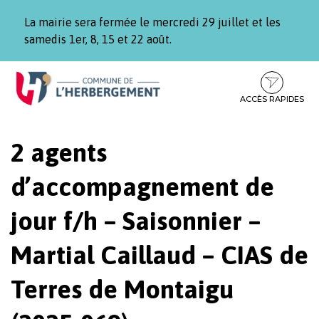
Gestion des traceurs
La mairie sera fermée le mercredi 29 juillet et les
samedis 1er, 8, 15 et 22 août.
Aller
Aller
Aller
à
au
au
la
contenu
pied
ACCÈS RAPIDES
navigation
de
page
2 agents
d’accompagnement de
jour f/h – Saisonnier –
Martial Caillaud – CIAS de
Terres de Montaigu