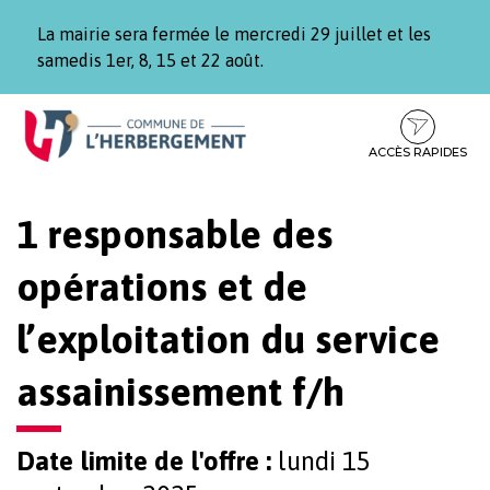
Gestion des traceurs
La mairie sera fermée le mercredi 29 juillet et les
samedis 1er, 8, 15 et 22 août.
Aller
Aller
Aller
à
au
au
la
contenu
pied
ACCÈS RAPIDES
navigation
de
page
1 responsable des
opérations et de
l’exploitation du service
assainissement f/h
Date limite de l'offre :
lundi 15