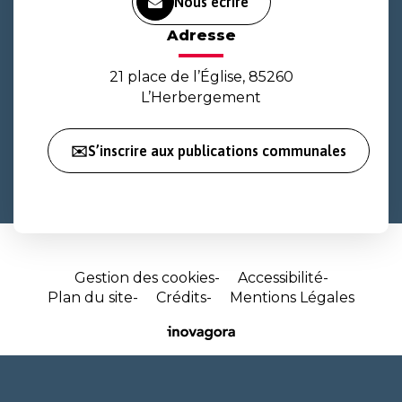
Nous écrire
Adresse
21 place de l’Église, 85260
L’Herbergement
✉️S’inscrire aux publications communales
Gestion des cookies
Accessibilité
Plan du site
Crédits
Mentions Légales
Site
réalisé
par
Inovagora