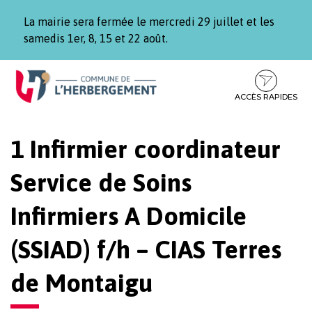
Gestion des traceurs
La mairie sera fermée le mercredi 29 juillet et les
samedis 1er, 8, 15 et 22 août.
Aller
Aller
Aller
à
au
au
la
contenu
pied
ACCÈS RAPIDES
navigation
de
page
1 Infirmier coordinateur
Service de Soins
Infirmiers A Domicile
(SSIAD) f/h – CIAS Terres
de Montaigu