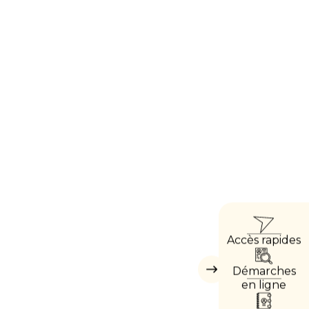
ACCÈ
Accès rapides
DIREC
Démarches
Masquer
les
en ligne
accès
directs