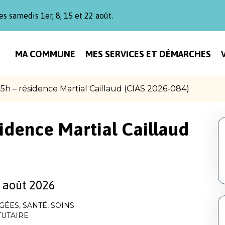
es samedis 1er, 8, 15 et 22 août.
MA COMMUNE
MES SERVICES ET DÉMARCHES
 35h – résidence Martial Caillaud (CIAS 2026-084)
sidence Martial Caillaud
 août 2026
ÂGÉES
,
SANTÉ
,
SOINS
TUTAIRE