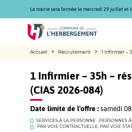
Gestion des traceurs
La mairie sera fermée le mercredi 29 juillet et l
Aller
Aller
Aller
à
au
au
la
contenu
pied
navigation
de
page
Accueil
Recrutement
1 Infirmier –
1 Infirmier – 35h – ré
(CIAS 2026-084)
Date limite de l'offre :
samedi 08
SERVICES À LA PERSONNE : PERSONNES 
PAR VOIE CONTRACTUELLE
,
PAR VOIE STA