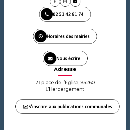
Lien
Lien
Lien
vers
vers
vers
02 51 42 81 74
le
le
la
compte
compte
chaîne
Facebook
Instagram
Youtube
Horaires des mairies
Nous écrire
Adresse
21 place de l’Église, 85260
L’Herbergement
✉️S’inscrire aux publications communales