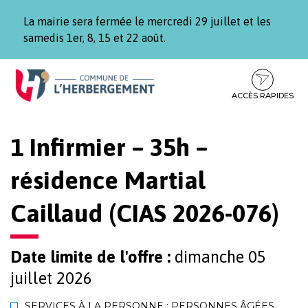
Gestion des traceurs
La mairie sera fermée le mercredi 29 juillet et les
samedis 1er, 8, 15 et 22 août.
Aller
Aller
Aller
à
au
au
la
contenu
pied
ACCÈS RAPIDES
navigation
de
page
1 Infirmier – 35h –
résidence Martial
Caillaud (CIAS 2026-076)
Date limite de l'offre :
dimanche 05
juillet 2026
SERVICES À LA PERSONNE : PERSONNES ÂGÉES
,