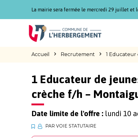
Gestion des traceurs
La mairie sera fermée le mercredi 29 juillet et l
Aller
Aller
Aller
à
au
au
la
contenu
pied
navigation
de
page
Accueil
Recrutement
1 Educateur 
1 Educateur de jeune
crèche f/h – Montai
Date limite de l'offre :
lundi 10 a
PAR VOIE STATUTAIRE