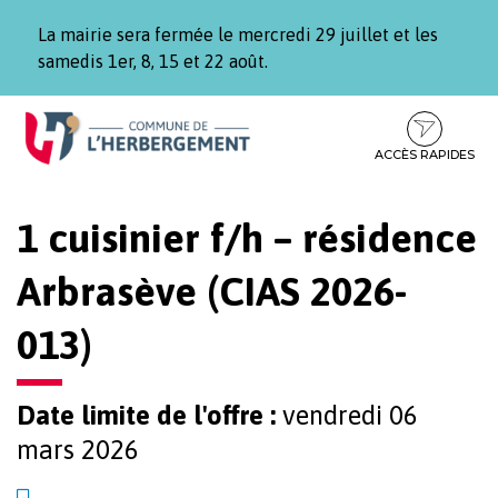
Gestion des traceurs
La mairie sera fermée le mercredi 29 juillet et les
samedis 1er, 8, 15 et 22 août.
Aller
Aller
Aller
à
au
au
la
contenu
pied
ACCÈS RAPIDES
navigation
de
page
1 cuisinier f/h – résidence
Arbrasève (CIAS 2026-
013)
Date limite de l'offre :
vendredi 06
mars 2026