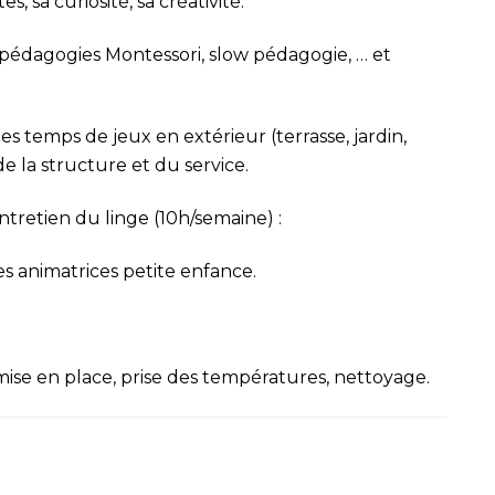
 sa curiosité, sa créativité.
es pédagogies Montessori, slow pédagogie, … et
 temps de jeux en extérieur (terrasse, jardin,
 la structure et du service.
ntretien du linge (10h/semaine) :
les animatrices petite enfance.
 mise en place, prise des températures, nettoyage.