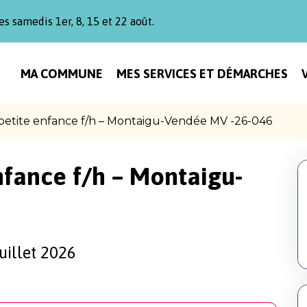
es samedis 1er, 8, 15 et 22 août.
MA COMMUNE
MES SERVICES ET DÉMARCHES
petite enfance f/h – Montaigu-Vendée MV -26-046
nfance f/h – Montaigu-
uillet 2026