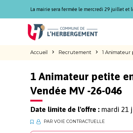
Gestion des traceurs
La mairie sera fermée le mercredi 29 juillet et l
Aller
Aller
Aller
à
au
au
la
contenu
pied
navigation
de
page
Accueil
Recrutement
1 Animateur 
1 Animateur petite e
Vendée MV -26-046
Date limite de l'offre :
mardi 21 j
PAR VOIE CONTRACTUELLE