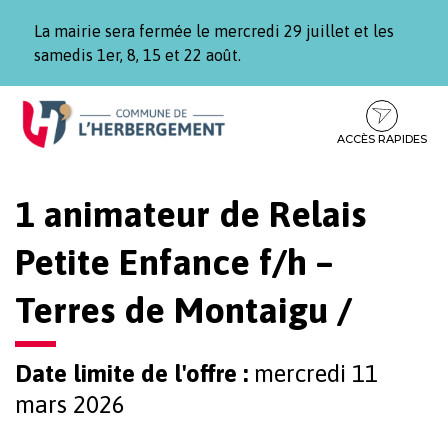
Gestion des traceurs
La mairie sera fermée le mercredi 29 juillet et les
samedis 1er, 8, 15 et 22 août.
Aller
Aller
Aller
à
au
au
la
contenu
pied
ACCÈS RAPIDES
navigation
de
page
1 animateur de Relais
Petite Enfance f/h –
Terres de Montaigu /
Date limite de l'offre :
mercredi 11
mars 2026