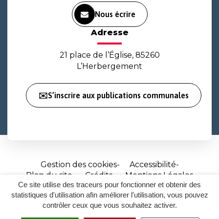
Nous écrire
Adresse
21 place de l’Église, 85260
L’Herbergement
✉️S’inscrire aux publications communales
Gestion des cookies
Accessibilité
Plan du site
Crédits
Mentions Légales
Ce site utilise des traceurs pour fonctionner et obtenir des
Site
statistiques d'utilisation afin améliorer l'utilisation, vous pouvez
réalisé
contrôler ceux que vous souhaitez activer.
par