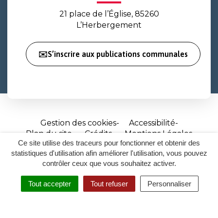
21 place de l’Église, 85260
L’Herbergement
✉️S’inscrire aux publications communales
Gestion des cookies
Accessibilité
Plan du site
Crédits
Mentions Légales
Ce site utilise des traceurs pour fonctionner et obtenir des
Site
statistiques d'utilisation afin améliorer l'utilisation, vous pouvez
réalisé
contrôler ceux que vous souhaitez activer.
par
Tout accepter
Tout refuser
Personnaliser
Inovagora
MENU
RECHERCHER
ACCESSIBILITÉ
(ouverture
dans