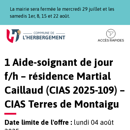
Gestion des traceurs
La mairie sera fermée le mercredi 29 juillet et les
samedis 1er, 8, 15 et 22 août.
Aller
Aller
Aller
à
au
au
la
contenu
pied
ACCÈS RAPIDES
navigation
de
page
1 Aide-soignant de jour
f/h – résidence Martial
Caillaud (CIAS 2025-109) –
CIAS Terres de Montaigu
Date limite de l'offre :
lundi 04 août