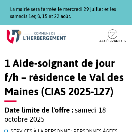
Gestion des traceurs
La mairie sera fermée le mercredi 29 juillet et les
samedis 1er, 8, 15 et 22 août.
Aller
Aller
Aller
à
au
au
la
contenu
pied
ACCÈS RAPIDES
navigation
de
page
1 Aide-soignant de jour
f/h – résidence le Val des
Maines (CIAS 2025-127)
Date limite de l'offre :
samedi 18
octobre 2025
SERVICES À LA PERSONNE : PERSONNES ÂGÉES