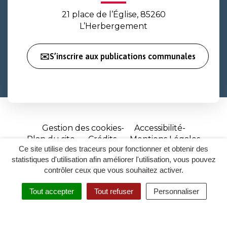
21 place de l’Église, 85260
L’Herbergement
✉️S’inscrire aux publications communales
Gestion des cookies
Accessibilité
Plan du site
Crédits
Mentions Légales
Ce site utilise des traceurs pour fonctionner et obtenir des
Site
statistiques d'utilisation afin améliorer l'utilisation, vous pouvez
réalisé
contrôler ceux que vous souhaitez activer.
par
Tout accepter
Tout refuser
Personnaliser
Inovagora
MENU
RECHERCHER
ACCESSIBILITÉ
(ouverture
dans