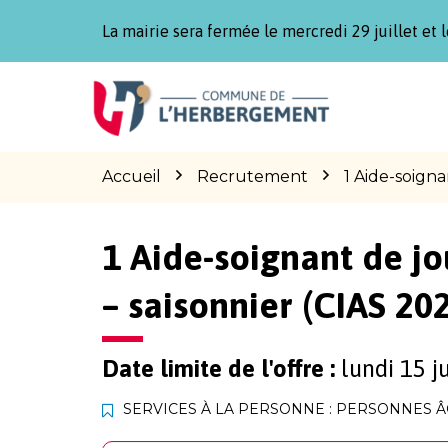
Gestion des traceurs
La mairie sera fermée le mercredi 29 juillet et l
Aller
Aller
Aller
à
au
au
la
contenu
pied
navigation
de
page
Accueil
Recrutement
1 Aide-soigna
1 Aide-soignant de jo
– saisonnier (CIAS 20
Date limite de l'offre :
lundi 15 j
SERVICES À LA PERSONNE : PERSONNES 