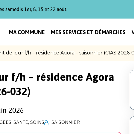
es samedis 1er, 8, 15 et 22 août.
MA COMMUNE
MES SERVICES ET DÉMARCHES
nt de jour f/h – résidence Agora – saisonnier (CIAS 2026-
ur f/h – résidence Agora
26-032)
uin 2026
ÂGÉES
,
SANTÉ
,
SOINS
SAISONNIER