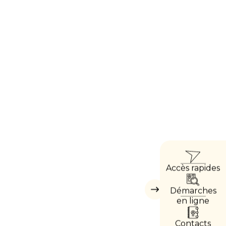
ACCÈ
Accès rapides
DIREC
Démarches
Masquer
les
en ligne
accès
directs
Contacts