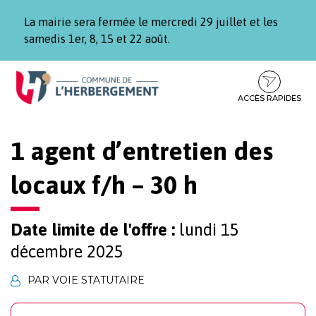
Gestion des traceurs
La mairie sera fermée le mercredi 29 juillet et les
samedis 1er, 8, 15 et 22 août.
Aller
Aller
Aller
à
au
au
la
contenu
pied
ACCÈS RAPIDES
navigation
de
page
1 agent d’entretien des
locaux f/h – 30 h
Date limite de l'offre :
lundi 15
décembre 2025
PAR VOIE STATUTAIRE