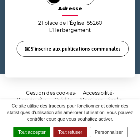
Adresse
21 place de l’Église, 85260
L’Herbergement
✉️S’inscrire aux publications communales
Gestion des cookies
Accessibilité
Plan du site
Crédits
Mentions Légales
Ce site utilise des traceurs pour fonctionner et obtenir des
Site
statistiques d'utilisation afin améliorer l'utilisation, vous pouvez
réalisé
contrôler ceux que vous souhaitez activer.
par
Tout accepter
Tout refuser
Personnaliser
Inovagora
MENU
RECHERCHER
ACCESSIBILITÉ