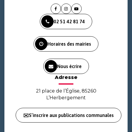
Lien
Lien
Lien
vers
vers
vers
02 51 42 81 74
le
le
la
compte
compte
chaîne
Facebook
Instagram
Youtube
Horaires des mairies
Nous écrire
Adresse
21 place de l’Église, 85260
L’Herbergement
✉️S’inscrire aux publications communales