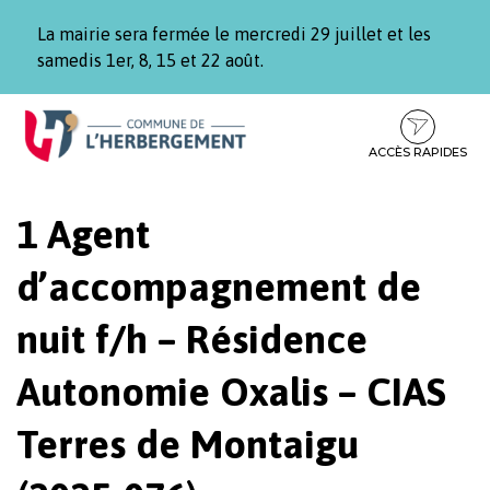
Gestion des traceurs
La mairie sera fermée le mercredi 29 juillet et les
samedis 1er, 8, 15 et 22 août.
Aller
Aller
Aller
à
au
au
la
contenu
pied
ACCÈS RAPIDES
navigation
de
page
1 Agent
d’accompagnement de
nuit f/h – Résidence
Autonomie Oxalis – CIAS
Terres de Montaigu