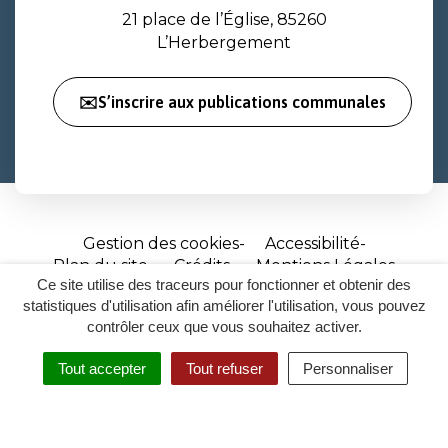
21 place de l’Église, 85260
L’Herbergement
✉️S’inscrire aux publications communales
Gestion des cookies
Accessibilité
Plan du site
Crédits
Mentions Légales
Ce site utilise des traceurs pour fonctionner et obtenir des
Site
statistiques d'utilisation afin améliorer l'utilisation, vous pouvez
réalisé
contrôler ceux que vous souhaitez activer.
par
Tout accepter
Tout refuser
Personnaliser
Inovagora
MENU
RECHERCHER
ACCESSIBILITÉ
(ouverture
dans
un