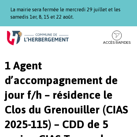
Gestion des traceurs
La mairie sera fermée le mercredi 29 juillet et les
samedis 1er, 8, 15 et 22 août.
Aller
Aller
Aller
à
au
au
la
contenu
pied
ACCÈS RAPIDES
navigation
de
page
1 Agent
d’accompagnement de
jour f/h – résidence le
Clos du Grenouiller (CIAS
2025-115) – CDD de 5