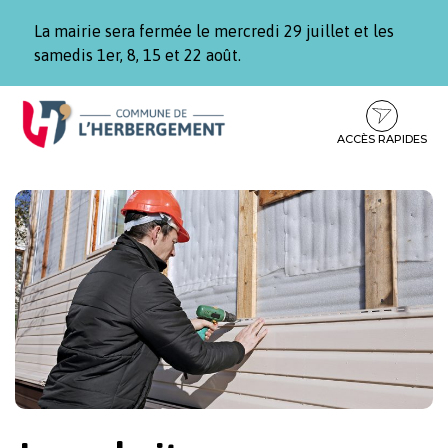
Gestion des traceurs
La mairie sera fermée le mercredi 29 juillet et les
samedis 1er, 8, 15 et 22 août.
Aller
Aller
Aller
à
au
au
la
contenu
pied
ACCÈS RAPIDES
navigation
de
page