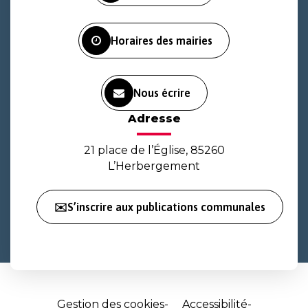
compte
compte
chaîne
Facebook
Instagram
Youtube
Horaires des mairies
Nous écrire
Adresse
21 place de l’Église, 85260
L’Herbergement
✉️S’inscrire aux publications communales
Gestion des cookies
Accessibilité