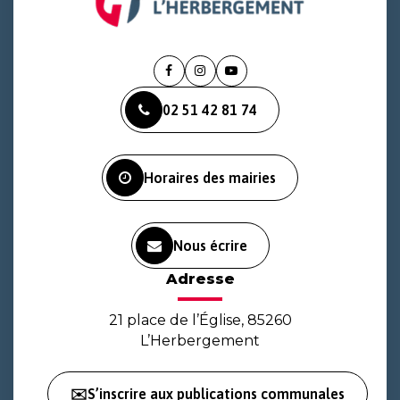
Lien
Lien
Lien
vers
vers
vers
02 51 42 81 74
le
le
la
compte
compte
chaîne
Facebook
Instagram
Youtube
Horaires des mairies
Nous écrire
Adresse
21 place de l’Église, 85260
L’Herbergement
✉️S’inscrire aux publications communales