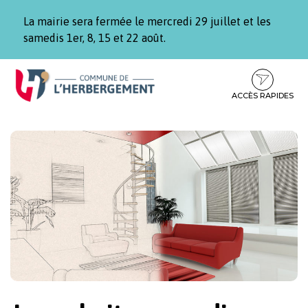
Gestion des traceurs
La mairie sera fermée le mercredi 29 juillet et les
samedis 1er, 8, 15 et 22 août.
Aller
Aller
Aller
à
au
au
la
contenu
pied
ACCÈS RAPIDES
navigation
de
page