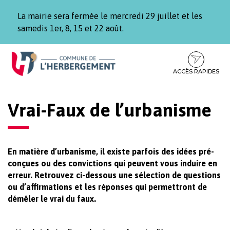
Gestion des traceurs
La mairie sera fermée le mercredi 29 juillet et les
samedis 1er, 8, 15 et 22 août.
Aller
Aller
Aller
à
au
au
la
contenu
pied
ACCÈS RAPIDES
navigation
de
page
Vrai-Faux de l’urbanisme
En matière d’urbanisme, il existe parfois des idées pré-
conçues ou des convictions qui peuvent vous induire en
erreur. Retrouvez ci-dessous une sélection de questions
ou d’affirmations et les réponses qui permettront de
démêler le vrai du faux.