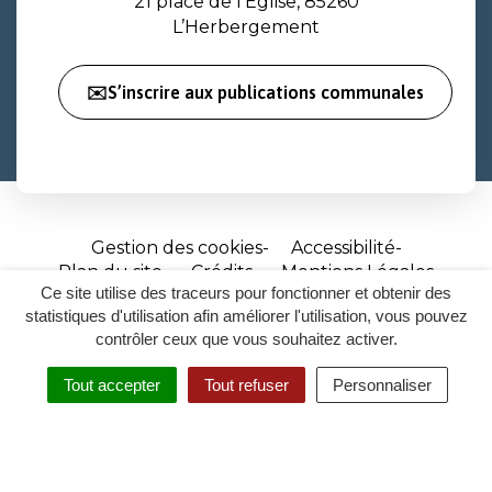
21 place de l’Église, 85260
L’Herbergement
✉️S’inscrire aux publications communales
Gestion des cookies
Accessibilité
Plan du site
Crédits
Mentions Légales
Ce site utilise des traceurs pour fonctionner et obtenir des
Site
statistiques d'utilisation afin améliorer l'utilisation, vous pouvez
réalisé
contrôler ceux que vous souhaitez activer.
par
Tout accepter
Tout refuser
Personnaliser
Inovagora
MENU
RECHERCHER
ACCESSIBILITÉ
(ouverture
dans
un
nouvel