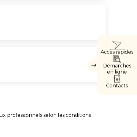
ACCÈ
Accès rapides
DIREC
Démarches
Masquer
les
en ligne
accès
directs
Contacts
ux professionnels selon les conditions