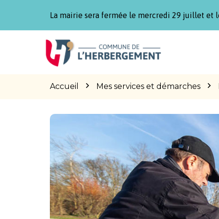
Gestion des traceurs
La mairie sera fermée le mercredi 29 juillet et l
Aller
Aller
Aller
à
au
au
la
contenu
pied
navigation
de
page
Accueil
Mes services et démarches