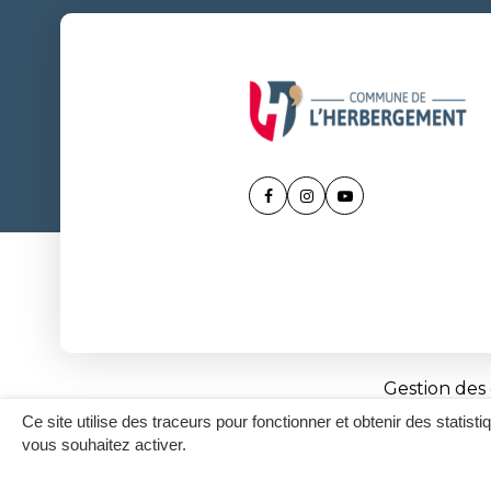
Lien
Lien
Lien
vers
vers
vers
le
le
la
compte
compte
chaîne
Facebook
Instagram
Youtube
Gestion des
Ce site utilise des traceurs pour fonctionner et obtenir des statisti
vous souhaitez activer.