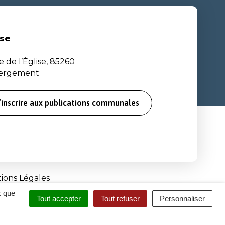
se
e de l’Église, 85260
bergement
’inscrire aux publications communales
ions Légales
x que
Tout accepter
Tout refuser
Personnaliser