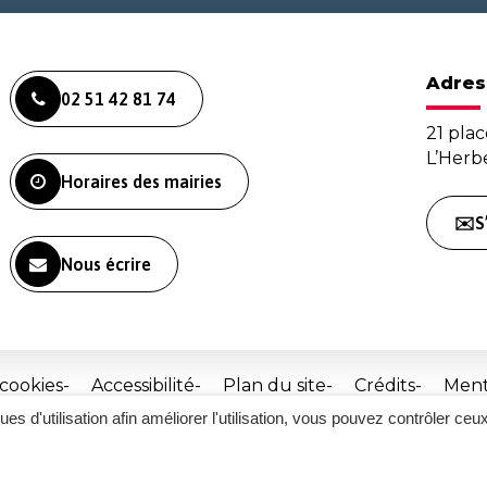
Adres
02 51 42 81 74
21 plac
L’Her
Horaires des mairies
✉️S
Nous écrire
 cookies
Accessibilité
Plan du site
Crédits
Ment
ques d'utilisation afin améliorer l'utilisation, vous pouvez contrôler ceu
Site
réalisé
par