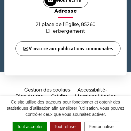
Nous écrire
Adresse
21 place de l’Église, 85260
L’Herbergement
✉️S’inscrire aux publications communales
Gestion des cookies
Accessibilité
Plan du site
Crédits
Mentions Légales
Ce site utilise des traceurs pour fonctionner et obtenir des
Site
statistiques d'utilisation afin améliorer l'utilisation, vous pouvez
réalisé
contrôler ceux que vous souhaitez activer.
par
Tout accepter
Tout refuser
Personnaliser
Inovagora
MENU
RECHERCHER
ACCESSIBILITÉ