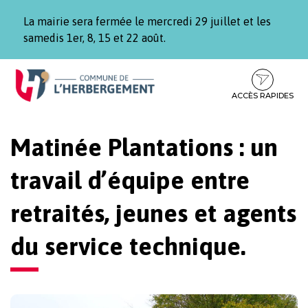
Gestion des traceurs
La mairie sera fermée le mercredi 29 juillet et les
samedis 1er, 8, 15 et 22 août.
Aller
Aller
Aller
à
au
au
la
contenu
pied
ACCÈS RAPIDES
navigation
de
page
Matinée Plantations : un
travail d’équipe entre
retraités, jeunes et agents
du service technique.