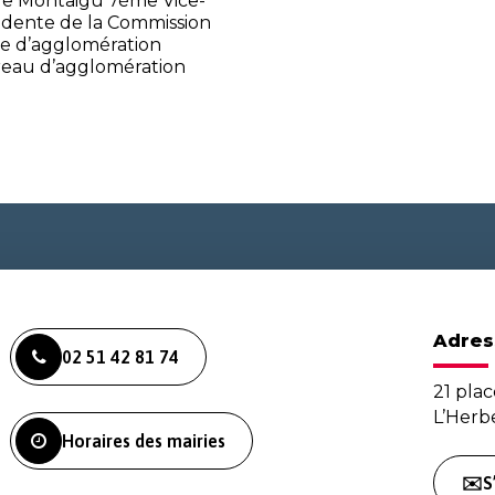
de Montaigu 7ème Vice-
idente de la Commission
re d’agglomération
eau d’agglomération
Adres
02 51 42 81 74
21 plac
L’Her
Horaires des mairies
✉️S