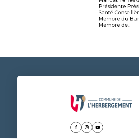
Mandat Terres 
Présidente Prés
Santé Conseillè
Membre du Bur
Membre de...
Lien
Lien
Lien
vers
vers
vers