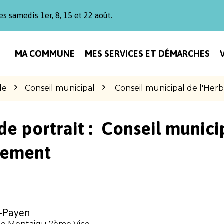
es samedis 1er, 8, 15 et 22 août.
MA COMMUNE
MES SERVICES ET DÉMARCHES
le
Conseil municipal
Conseil municipal de l'He
de portrait :
Conseil munici
gement
-Payen