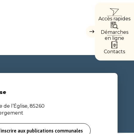
ACCÈ
Accès rapides
DIREC
Démarches
Masquer
les
en ligne
accès
directs
Contacts
se
e de l’Église, 85260
bergement
’inscrire aux publications communales