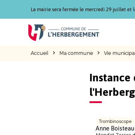
Gestion des traceurs
La mairie sera fermée le mercredi 29 juillet et l
Aller
Aller
Aller
à
au
au
la
contenu
pied
navigation
de
page
Accueil
Ma commune
Vie municipa
Instance 
l'Herber
Trombinoscope
Anne Boisteau