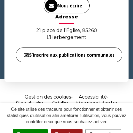
Nous écrire
Adresse
21 place de l’Église, 85260
L’Herbergement
✉️S’inscrire aux publications communales
Gestion des cookies
Accessibilité
Plan du site
Crédits
Mentions Légales
Ce site utilise des traceurs pour fonctionner et obtenir des
Site
statistiques d'utilisation afin améliorer l'utilisation, vous pouvez
réalisé
contrôler ceux que vous souhaitez activer.
par