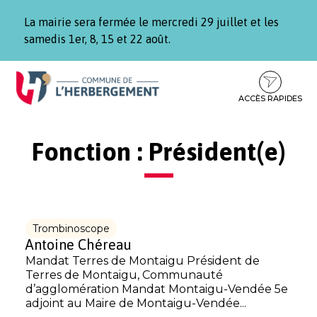
Gestion des traceurs
La mairie sera fermée le mercredi 29 juillet et les
samedis 1er, 8, 15 et 22 août.
Aller
Aller
Aller
à
au
au
la
contenu
pied
ACCÈS RAPIDES
navigation
de
page
Fonction :
Président(e)
Trombinoscope
Antoine Chéreau
Mandat Terres de Montaigu Président de
Terres de Montaigu, Communauté
d’agglomération Mandat Montaigu-Vendée 5e
adjoint au Maire de Montaigu-Vendée...