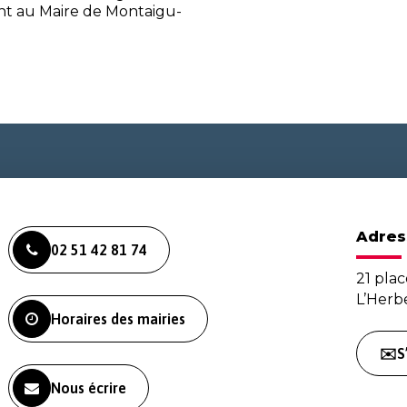
nt au Maire de Montaigu-
Adres
02 51 42 81 74
21 plac
L’Her
Horaires des mairies
✉️S
Nous écrire