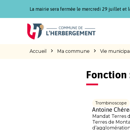
Gestion des traceurs
La mairie sera fermée le mercredi 29 juillet et l
Aller
Aller
Aller
à
au
au
la
contenu
pied
navigation
de
page
Accueil
Ma commune
Vie municipa
Fonction 
Trombinoscope
Antoine Chére
Mandat Terres 
Terres de Mon
d’agglomératio