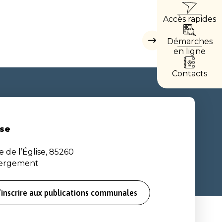
ACCÈ
Accès rapides
DIREC
Démarches
Masquer
les
en ligne
accès
directs
Contacts
se
e de l’Église, 85260
bergement
’inscrire aux publications communales