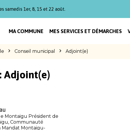
es samedis 1er, 8, 15 et 22 août.
MA COMMUNE
MES SERVICES ET DÉMARCHES
le
Conseil municipal
Adjoint(e)
:
Adjoint(e)
au
de Montaigu Président de
taigu, Communauté
n Mandat Montaigu-