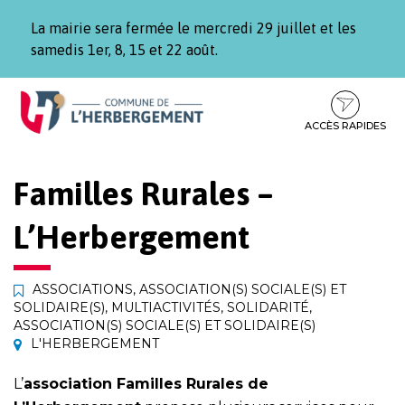
Gestion des traceurs
La mairie sera fermée le mercredi 29 juillet et les
samedis 1er, 8, 15 et 22 août.
Aller
Aller
Aller
à
au
au
la
contenu
pied
ACCÈS RAPIDES
navigation
de
page
Familles Rurales –
L’Herbergement
ASSOCIATIONS
,
ASSOCIATION(S) SOCIALE(S) ET
SOLIDAIRE(S)
,
MULTIACTIVITÉS
,
SOLIDARITÉ
,
ASSOCIATION(S) SOCIALE(S) ET SOLIDAIRE(S)
L'HERBERGEMENT
L’
association Familles Rurales de