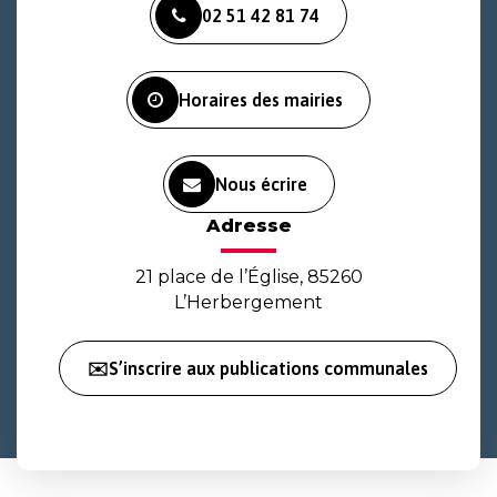
02 51 42 81 74
le
le
la
compte
compte
chaîne
Facebook
Instagram
Youtube
Horaires des mairies
Nous écrire
Adresse
21 place de l’Église, 85260
L’Herbergement
✉️S’inscrire aux publications communales