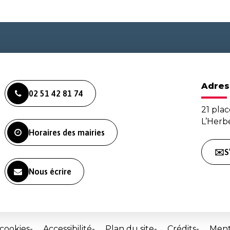
Adres
02 51 42 81 74
21 plac
L’Her
Horaires des mairies
✉️S
Nous écrire
 cookies
Accessibilité
Plan du site
Crédits
Ment