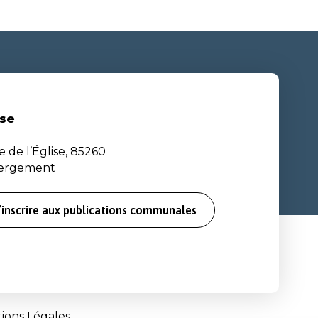
se
e de l’Église, 85260
bergement
’inscrire aux publications communales
ions Légales