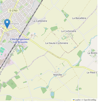
Leaflet
|
©
OpenStreetMap