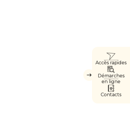
ACCÈ
Accès rapides
DIREC
Démarches
Masquer
les
en ligne
accès
directs
Contacts