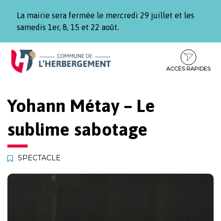
Gestion des traceurs
La mairie sera fermée le mercredi 29 juillet et les
samedis 1er, 8, 15 et 22 août.
Aller
Aller
Aller
à
au
au
la
contenu
pied
ACCÈS RAPIDES
navigation
de
page
Yohann Métay – Le
sublime sabotage
SPECTACLE