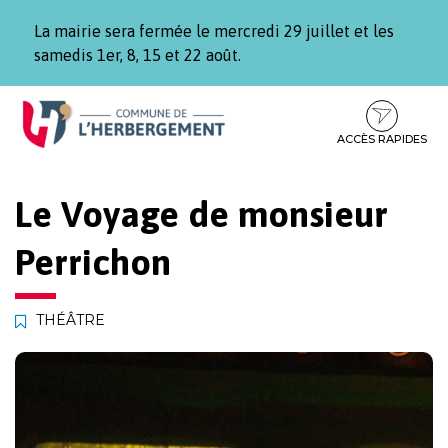
Gestion des traceurs
La mairie sera fermée le mercredi 29 juillet et les
samedis 1er, 8, 15 et 22 août.
Aller
Aller
Aller
à
au
au
la
contenu
pied
ACCÈS RAPIDES
navigation
de
page
Le Voyage de monsieur
Perrichon
THÉÂTRE