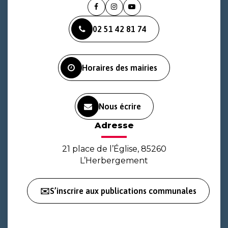
Lien
Lien
Lien
vers
vers
vers
02 51 42 81 74
le
le
la
compte
compte
chaîne
Facebook
Instagram
Youtube
Horaires des mairies
Nous écrire
Adresse
21 place de l’Église, 85260
L’Herbergement
✉️S’inscrire aux publications communales